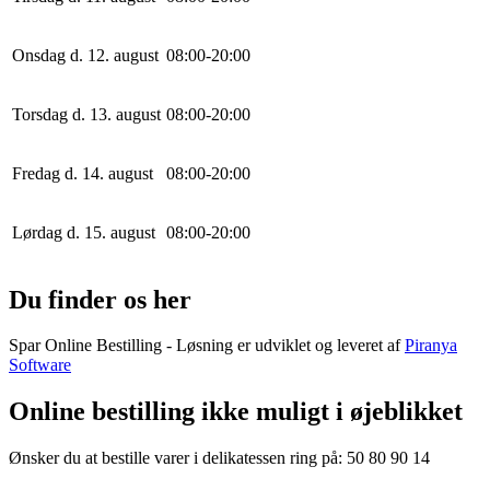
Onsdag d. 12. august
0
8
:
0
0
-
20
:
0
0
Torsdag d. 13. august
0
8
:
0
0
-
20
:
0
0
Fredag d. 14. august
0
8
:
0
0
-
20
:
0
0
Lørdag d. 15. august
0
8
:
0
0
-
20
:
0
0
Du finder os her
Spar Online Bestilling - Løsning er udviklet og leveret af
Piranya
Software
Online bestilling ikke muligt i øjeblikket
Ønsker du at bestille varer i delikatessen ring på: 50 80 90 14