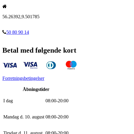
56.26392,9.501785
50 80 90 14
Betal med følgende kort
Forretningsbetingelser
Åbningstider
I dag
0
8
:
0
0
-
20
:
0
0
Mandag d. 10. august
0
8
:
0
0
-
20
:
0
0
Tirsdag d. 11. august
0
8
:
0
0
-
20
:
0
0